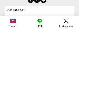
First Name[名]
Last Name[姓]
Email
LINE
Instagram
Email
Message
Send
当サイトの画像の無断転載・無断使用を禁止します。
I wholly forbid the reproduction and manufacturing of my work without permission.