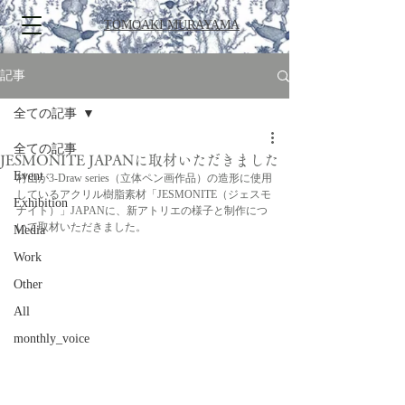
TOMOAKI MURAYAMA
記事
全ての記事
全ての記事
JESMONITE JAPANに取材いただきました
Event
村山が3-Draw series（立体ペン画作品）の造形に使用
しているアクリル樹脂素材「JESMONITE（ジェスモ
Exhibition
ナイト）」JAPANに、新アトリエの様子と制作につ
いて取材いただきました。
Media
Work
Other
All
monthly_voice